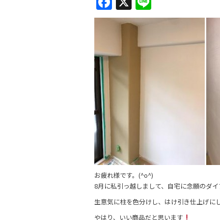
F
X
Li
a
n
c
e
e
b
o
o
k
お疲れ様です。(^o^)
8月に私引っ越しまして、自宅に念願のダイ
生意気に柱を色分けし、はけ引き仕上げに
やはり、いい商品だと思います