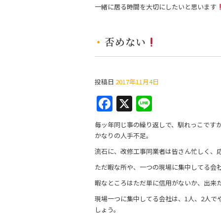
k
一緒に居る時間を大切にしたいと思います
否めない
投稿日
2017年11月4日
F
X
Li
a
n
毎ッ年同じ事の繰り返しで、馴れっこですが
c
e
かなりの人手不足。
e
流石に、改修工事同業者は皆さん忙しく、
b
ただ暇な所や、一つの現場に集中してる会
o
暇なところはただ単に信用がないか、出来
o
現場一つに集中してる会社は、1人、2人で
k
しょう。