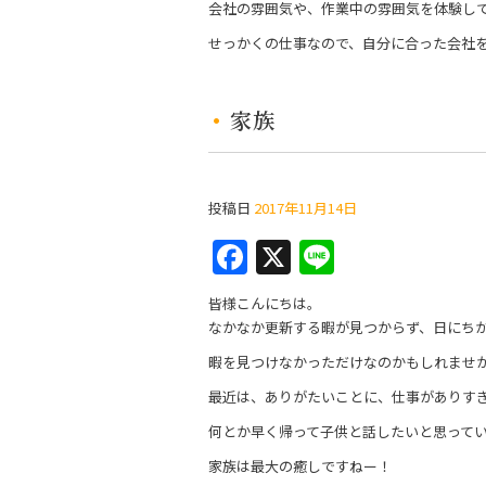
会社の雰囲気や、作業中の雰囲気を体験し
o
せっかくの仕事なので、自分に合った会社
o
k
家族
投稿日
2017年11月14日
F
X
Li
a
n
皆様こんにちは。
c
e
なかなか更新する暇が見つからず、日にち
e
暇を見つけなかっただけなのかもしれませ
b
最近は、ありがたいことに、仕事がありす
o
何とか早く帰って子供と話したいと思って
o
家族は最大の癒しですねー！