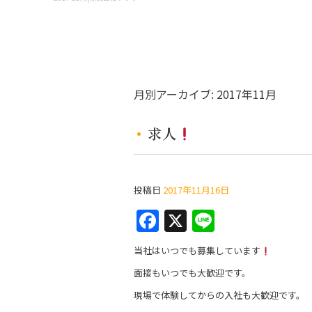
月別アーカイブ:
2017年11月
求人
投稿日
2017年11月16日
F
X
Li
a
n
当社はいつでも募集しています
c
e
面接もいつでも大歓迎です。
e
現場で体験してからの入社も大歓迎です。
b