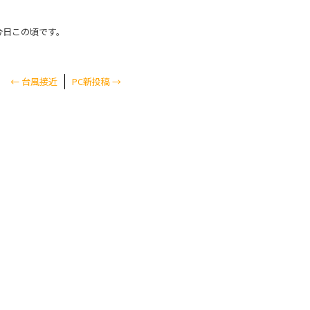
今日この頃です。
←
台風接近
PC新投稿
→