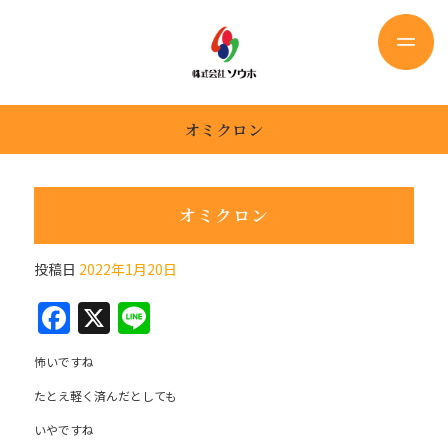
オミクロン
オミクロン
投稿日
2022年1月20日
F
X
Li
a
n
怖いですね
c
e
たとえ軽く済んだとしても
e
いやですね
b