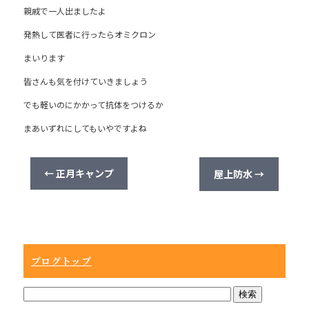
親戚で一人出ましたよ
o
o
発熱して医者に行ったらオミクロン
k
まいります
皆さんも気を付けていきましょう
でも軽いのにかかって抗体をつけるか
まあいずれにしてもいやですよね
←
正月キャンプ
屋上防水
→
ブログトップ