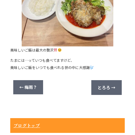
b
o
o
k
美味しいご飯は最大の贅沢
たまには…っていつも食べてますけど、
美味しいご飯をいつでも食べれる世の中に大感謝
←
梅雨？
とろろ
→
ブログトップ