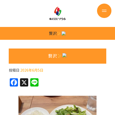
贅沢
贅沢
投稿日
2026年6月5日
F
X
Li
a
n
c
e
e