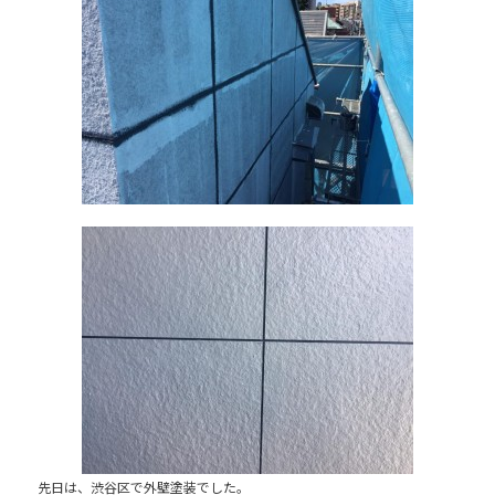
e
b
o
o
k
先日は、渋谷区で外壁塗装でした。