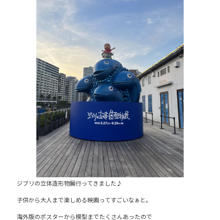
e
b
o
o
k
ジブリの立体造形物展行ってきました♪
子供から大人まで楽しめる映画ってすごいなぁと。
海外版のポスターから模型までたくさんあったので