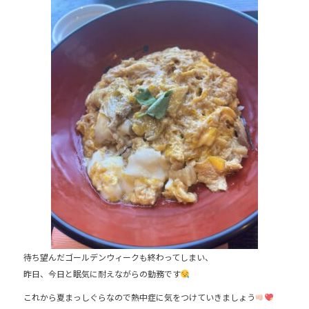
e
b
o
o
k
待ち望んだゴールデンウィークも終わってしまい、
昨日、今日と眠気に耐えながらの勤務です
これから夏まっしぐらなので熱中症に気をつけていきましょう